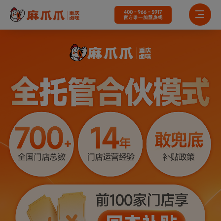
400 - 966 - 5917
官方唯一加盟热线